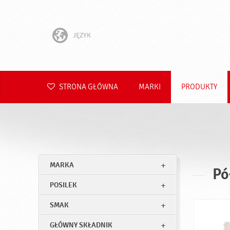
JĘZYK
English
Hrvatski
STRONA GŁÓWNA
MARKI
PRODUKTY
Slovenščina
Čeština
Slovenčina
MARKA
Pó
Română
POSILEK
Deutsch
SMAK
GŁÓWNY SKŁADNIK