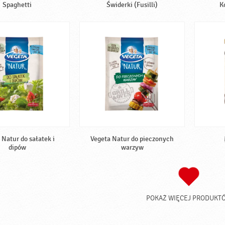
Spaghetti
Świderki (Fusilli)
K
 Natur do sałatek i
Vegeta Natur do pieczonych
dipów
warzyw
POKAŻ WIĘCEJ PRODUKT