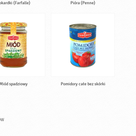
okardki (Farfalle)
Pióra (Penne)
Miód spadziowy
Pomidory całe bez skórki
ÓW