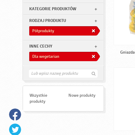
KATEGORIE PRODUKTÓW
RODZAJ PRODUKTU
Półprodukty
INNE CECHY
Gniazda 
Dla wegetarian
Z
n
a
j
d
Wszystkie
Nowe produkty
ź
produkty