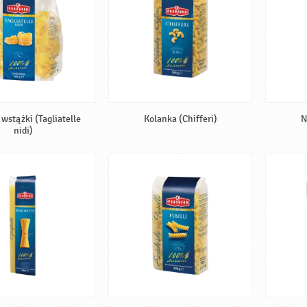
wstążki (Tagliatelle
Kolanka (Chifferi)
N
nidi)