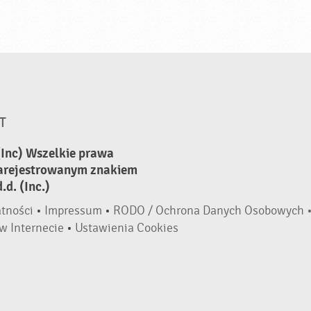
T
(Inc) Wszelkie prawa
zarejestrowanym znakiem
d. (Inc.)
atności
•
Impressum
•
RODO / Ochrona Danych Osobowych 
w Internecie
•
Ustawienia Cookies