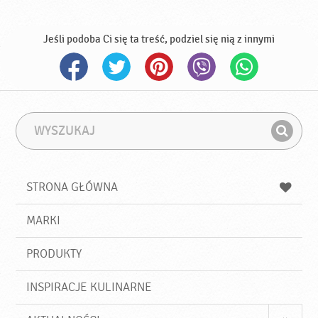
Jeśli podoba Ci się ta treść, podziel się nią z innymi
W
F
y
r
Z
s
a
n
z
z
u
a
a
STRONA GŁÓWNA
k
j
a
d
j
MARKI
ź
PRODUKTY
INSPIRACJE KULINARNE