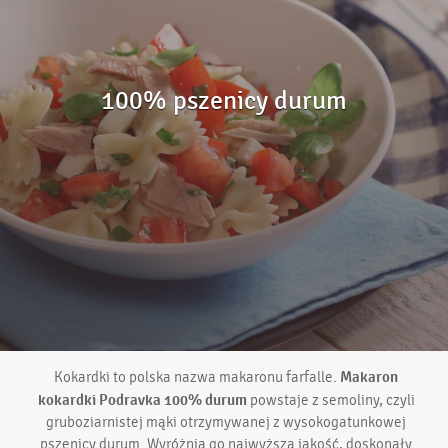
100% pszenicy durum
Makaron
Kokardki to polska nazwa makaronu farfalle.
kokardki Podravka 100% durum
powstaje z semoliny, czyli
gruboziarnistej mąki otrzymywanej z wysokogatunkowej
pszenicy durum. Wyróżnia go najwyższa jakość, doskonały