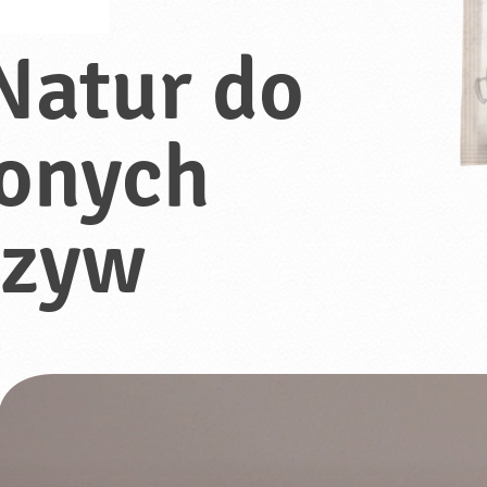
Natur do
zonych
rzyw