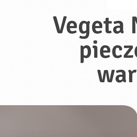
Vegeta 
piec
wa