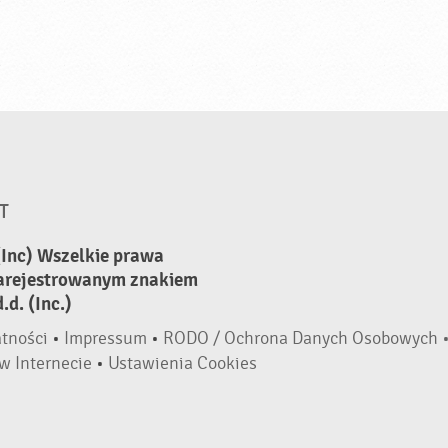
T
(Inc) Wszelkie prawa
zarejestrowanym znakiem
d. (Inc.)
atności
•
Impressum
•
RODO / Ochrona Danych Osobowych 
w Internecie
•
Ustawienia Cookies