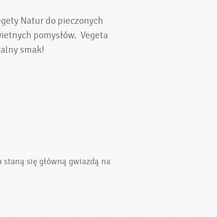
egety Natur do pieczonych
świetnych pomysłów. Vegeta
ralny smak!
wa staną się główną gwiazdą na