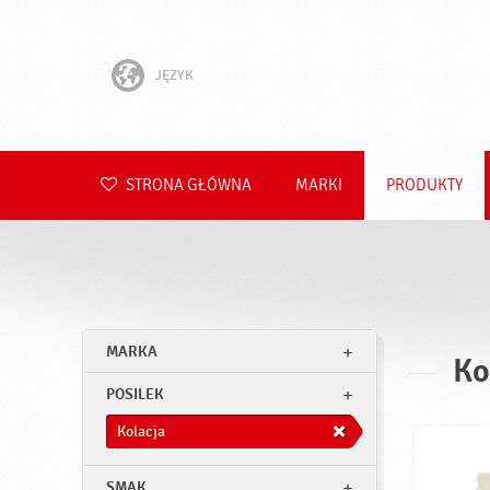
JĘZYK
English
Hrvatski
STRONA GŁÓWNA
MARKI
PRODUKTY
Slovenščina
Čeština
Slovenčina
MARKA
Ko
Română
POSILEK
Deutsch
Kolacja
SMAK