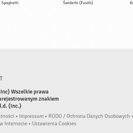
Spaghetti
Świderki (Fusilli)
K
T
(Inc) Wszelkie prawa
zarejestrowanym znakiem
d. (Inc.)
atności
•
Impressum
•
RODO / Ochrona Danych Osobowych 
w Internecie
•
Ustawienia Cookies