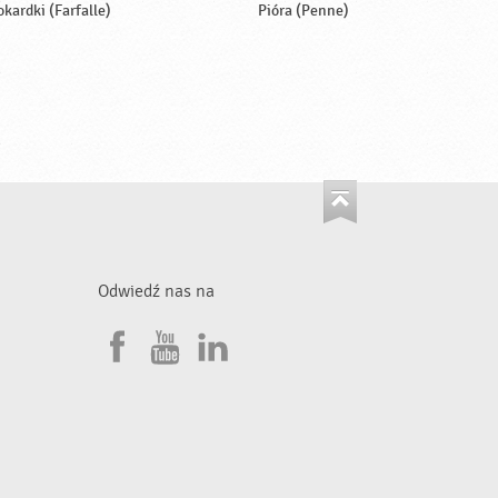
okardki (Farfalle)
Pióra (Penne)
Odwiedź nas na
F
Y
L
a
o
i
•
c
u
n