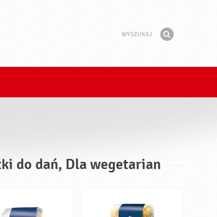
Wyszukaj
Fraza
Znajdź
tki do dań, Dla wegetarian