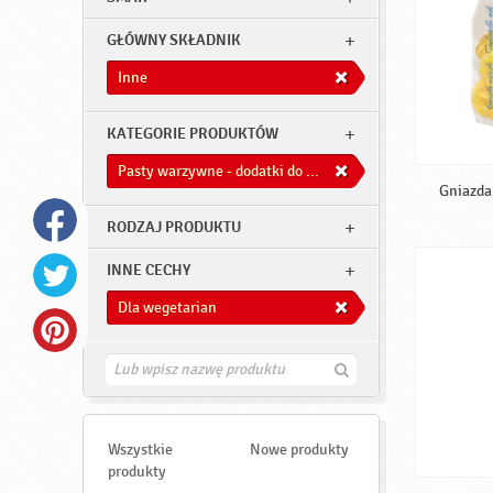
GŁÓWNY SKŁADNIK
Inne
KATEGORIE PRODUKTÓW
Pasty warzywne - dodatki do dań
Gniazda 
RODZAJ PRODUKTU
INNE CECHY
Dla wegetarian
Z
n
a
j
d
Wszystkie
Nowe produkty
ź
produkty