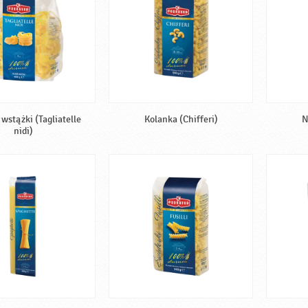
wstążki (Tagliatelle
Kolanka (Chifferi)
N
nidi)