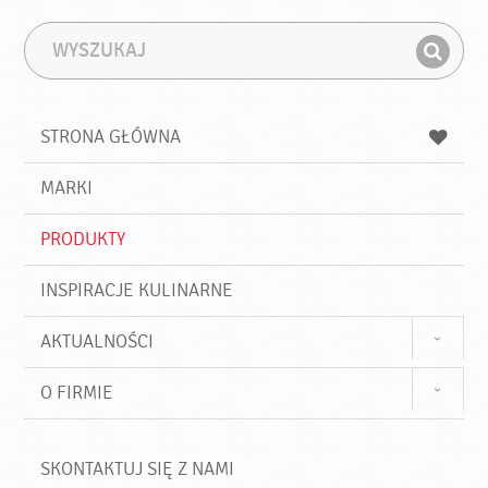
W
F
y
r
Z
s
a
n
z
z
u
a
a
STRONA GŁÓWNA
k
j
a
d
j
MARKI
ź
PRODUKTY
INSPIRACJE KULINARNE
AKTUALNOŚCI
O FIRMIE
SKONTAKTUJ SIĘ Z NAMI