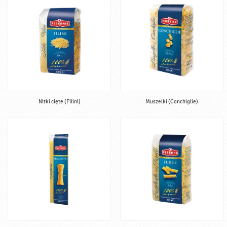
Nitki cięte (Filini)
Muszelki (Conchiglie)