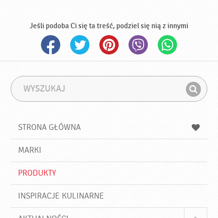
Jeśli podoba Ci się ta treść, podziel się nią z innymi
W
F
y
r
Z
s
a
n
z
z
u
a
a
STRONA GŁÓWNA
k
j
a
d
j
MARKI
ź
PRODUKTY
INSPIRACJE KULINARNE