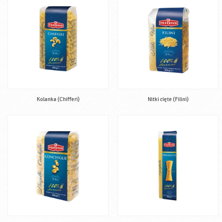
Kolanka (Chifferi)
Nitki cięte (Filini)