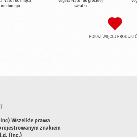
a Natur do mięsa
Vegeta Natur do greckiej
Veg
mielonego
sałatki
POKAŻ WIĘCEJ PRODUKT
T
(Inc) Wszelkie prawa
zarejestrowanym znakiem
d. (Inc.)