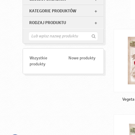
KATEGORIE PRODUKTÓW
RODZAJ PRODUKTU
Z
n
a
j
d
Wszystkie
Nowe produkty
ź
produkty
Vegeta