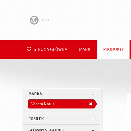
JĘZYK
English
Hrvatski
STRONA GŁÓWNA
MARKI
PRODUKTY
Slovenščina
Čeština
Slovenčina
MARKA
Română
Vegeta Natur
Deutsch
POSILEK
GŁÓWNY SKŁADNIK