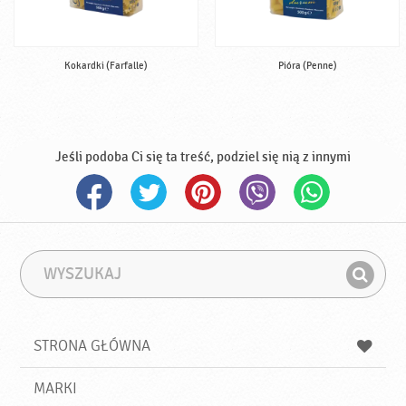
Kokardki (Farfalle)
Pióra (Penne)
Jeśli podoba Ci się ta treść, podziel się nią z innymi
W
F
y
r
Z
s
a
n
z
z
u
a
a
STRONA GŁÓWNA
k
j
a
d
j
MARKI
ź