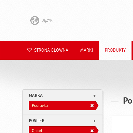
JĘZYK
English
Hrvatski
STRONA GŁÓWNA
MARKI
PRODUKTY
Slovenščina
Čeština
Slovenčina
MARKA
Po
Română
Podravka
Deutsch
POSILEK
Obiad