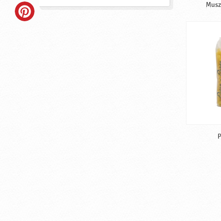
Musze
P