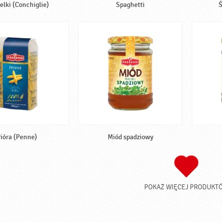
lki (Conchiglie)
Spaghetti
Ś
ióra (Penne)
Miód spadziowy
POKAŻ WIĘCEJ PRODUKT