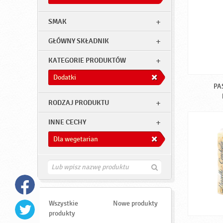
SMAK
GŁÓWNY SKŁADNIK
KATEGORIE PRODUKTÓW
Dodatki
PA
RODZAJ PRODUKTU
INNE CECHY
Dla wegetarian
Z
n
a
j
d
Wszystkie
Nowe produkty
ź
produkty