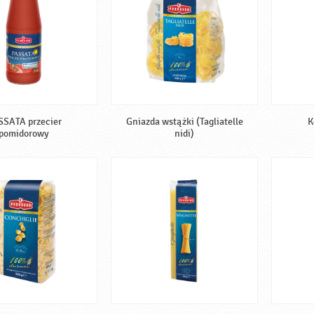
SSATA przecier
Gniazda wstążki (Tagliatelle
K
pomidorowy
nidi)