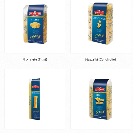
Nitki cięte (Filini)
Muszelki (Conchiglie)