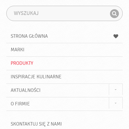
W
F
y
r
Z
s
a
n
z
z
u
a
a
STRONA GŁÓWNA
k
j
a
d
j
MARKI
ź
PRODUKTY
INSPIRACJE KULINARNE
AKTUALNOŚCI
O FIRMIE
SKONTAKTUJ SIĘ Z NAMI