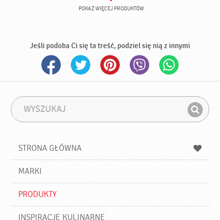
POKAŻ WIĘCEJ PRODUKTÓW
Jeśli podoba Ci się ta treść, podziel się nią z innymi
W
F
y
r
Z
s
a
n
z
z
u
a
a
STRONA GŁÓWNA
k
j
a
d
j
MARKI
ź
PRODUKTY
INSPIRACJE KULINARNE