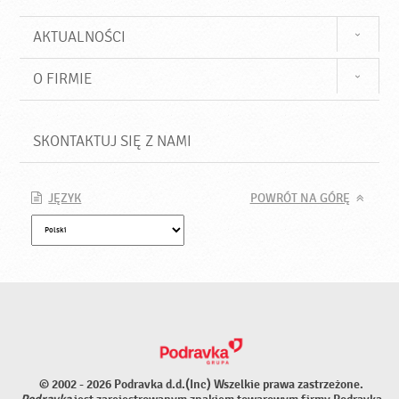
AKTUALNOŚCI
O FIRMIE
SKONTAKTUJ SIĘ Z NAMI
JĘZYK
POWRÓT NA GÓRĘ
© 2002 - 2026 Podravka d.d.(Inc) Wszelkie prawa zastrzeżone.