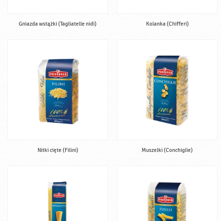
Gniazda wstążki (Tagliatelle nidi)
Kolanka (Chifferi)
Nitki cięte (Filini)
Muszelki (Conchiglie)