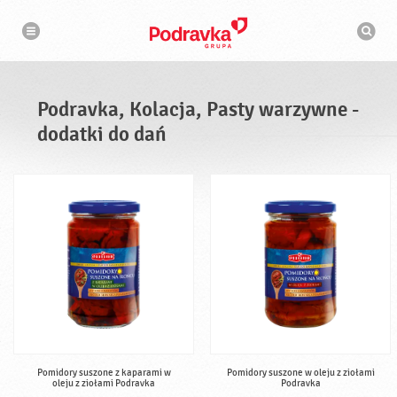
N
W
a
y
w
s
i
g
z
a
u
c
k
j
i
a
Podravka, Kolacja, Pasty warzywne -
w
a
dodatki do dań
r
k
a
Pomidory suszone z kaparami w
Pomidory suszone w oleju z ziołami
oleju z ziołami Podravka
Podravka