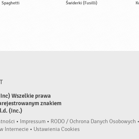
Spaghetti
Świderki (Fusilli)
K
T
(Inc) Wszelkie prawa
zarejestrowanym znakiem
d. (Inc.)
atności
•
Impressum
•
RODO / Ochrona Danych Osobowych 
w Internecie
•
Ustawienia Cookies