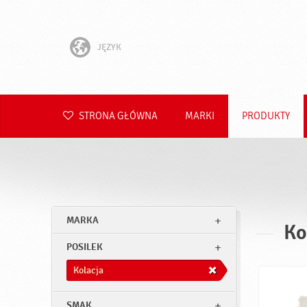
JĘZYK
English
Hrvatski
STRONA GŁÓWNA
MARKI
PRODUKTY
Slovenščina
Čeština
Slovenčina
MARKA
Ko
Română
POSILEK
Deutsch
Kolacja
SMAK