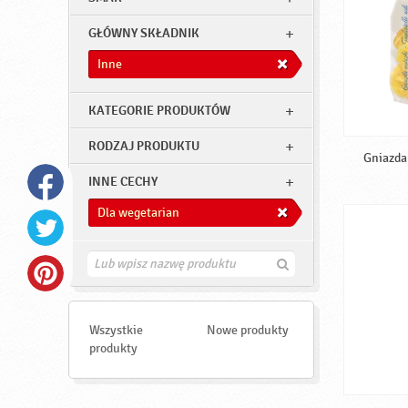
GŁÓWNY SKŁADNIK
Inne
KATEGORIE PRODUKTÓW
RODZAJ PRODUKTU
Gniazda 
INNE CECHY
Dla wegetarian
Z
n
a
j
d
Wszystkie
Nowe produkty
ź
produkty