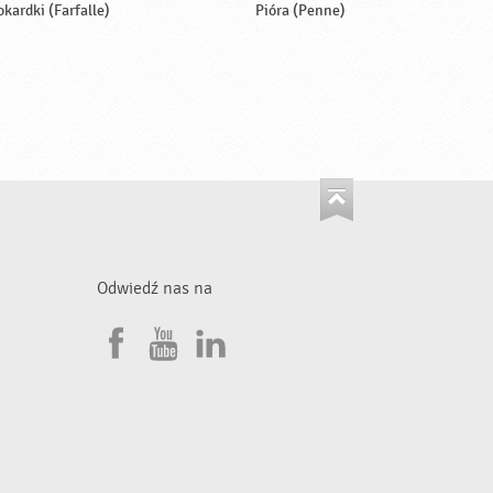
okardki (Farfalle)
Pióra (Penne)
Odwiedź nas na
F
Y
L
a
o
i
•
c
u
n