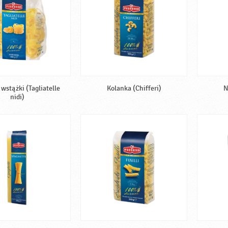
wstążki (Tagliatelle
Kolanka (Chifferi)
N
nidi)