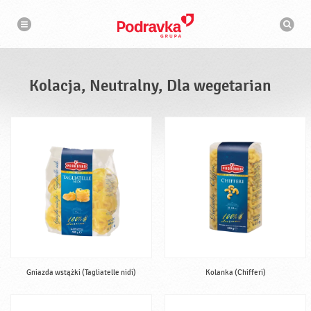
N
W
a
y
w
s
i
g
z
a
u
c
k
j
i
a
Kolacja, Neutralny, Dla wegetarian
w
a
r
k
a
Gniazda wstążki (Tagliatelle nidi)
Kolanka (Chifferi)