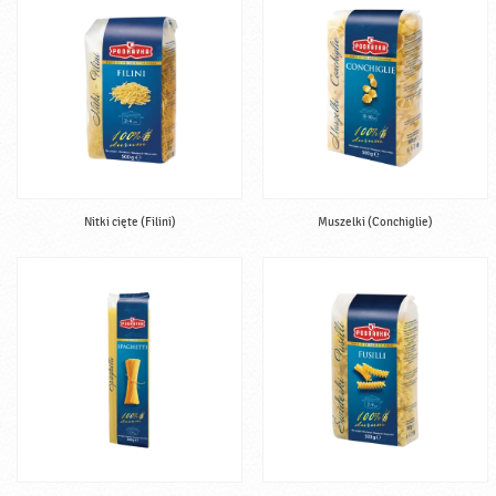
Nitki cięte (Filini)
Muszelki (Conchiglie)