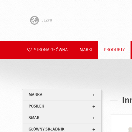
JĘZYK
English
Hrvatski
STRONA GŁÓWNA
MARKI
PRODUKTY
Slovenščina
Čeština
Slovenčina
MARKA
In
Română
POSILEK
Deutsch
SMAK
GŁÓWNY SKŁADNIK