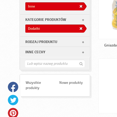
Inne
KATEGORIE PRODUKTÓW
Dodatki
RODZAJ PRODUKTU
Gniazda 
INNE CECHY
Z
n
a
j
d
Wszystkie
Nowe produkty
ź
produkty