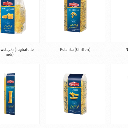
wstążki (Tagliatelle
Kolanka (Chifferi)
N
nidi)