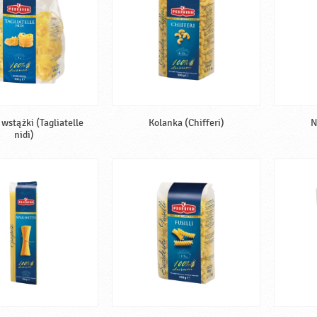
wstążki (Tagliatelle
Kolanka (Chifferi)
N
nidi)