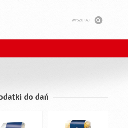
Wyszukaj
Fraza
Znajdź
odatki do dań