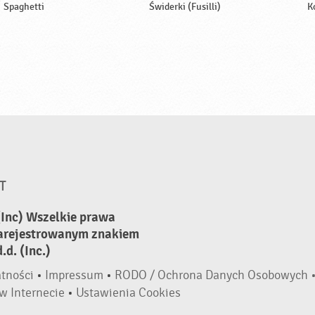
Spaghetti
Świderki (Fusilli)
K
T
(Inc) Wszelkie prawa
zarejestrowanym znakiem
d. (Inc.)
atności
•
Impressum
•
RODO / Ochrona Danych Osobowych 
w Internecie
•
Ustawienia Cookies