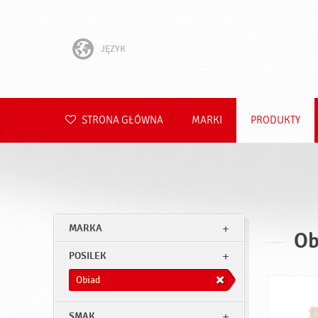
JĘZYK
English
Hrvatski
STRONA GŁÓWNA
MARKI
PRODUKTY
Slovenščina
Čeština
Slovenčina
MARKA
Ob
Română
POSILEK
Deutsch
Obiad
SMAK