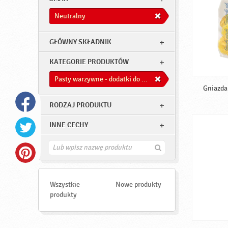
Neutralny
GŁÓWNY SKŁADNIK
KATEGORIE PRODUKTÓW
Pasty warzywne - dodatki do dań
Gniazda 
RODZAJ PRODUKTU
INNE CECHY
Z
n
a
j
d
Wszystkie
Nowe produkty
ź
produkty