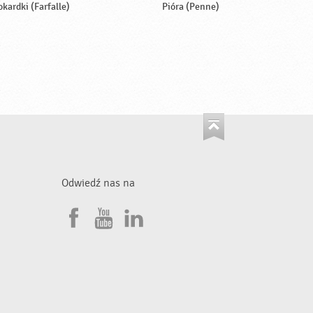
okardki (Farfalle)
Pióra (Penne)
Odwiedź nas na
F
Y
L
a
o
i
•
c
u
n