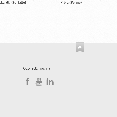
okardki (Farfalle)
Pióra (Penne)
Odwiedź nas na
F
Y
L
a
o
i
•
c
u
n