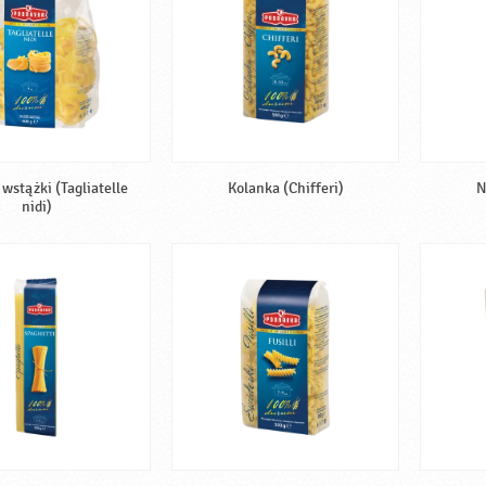
wstążki (Tagliatelle
Kolanka (Chifferi)
N
nidi)