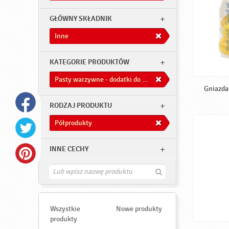
GŁÓWNY SKŁADNIK
Inne
KATEGORIE PRODUKTÓW
Pasty warzywne - dodatki do dań
Gniazda 
RODZAJ PRODUKTU
Półprodukty
INNE CECHY
Z
n
a
j
d
Wszystkie
Nowe produkty
ź
produkty