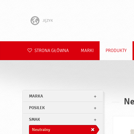
JĘZYK
English
Hrvatski
STRONA GŁÓWNA
MARKI
PRODUKTY
Slovenščina
Čeština
Slovenčina
MARKA
Ne
Română
POSILEK
Deutsch
SMAK
Neutralny