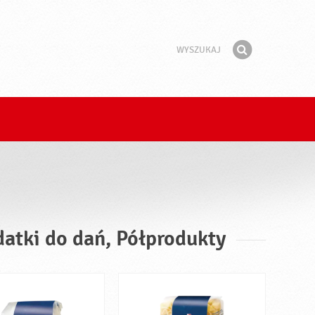
Wyszukaj
Fraza
Znajdź
datki do dań, Półprodukty