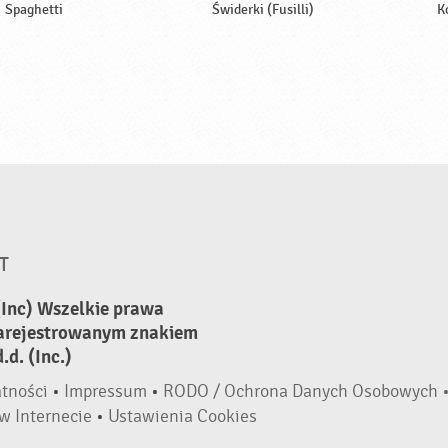
Spaghetti
Świderki (Fusilli)
K
T
(Inc) Wszelkie prawa
zarejestrowanym znakiem
d. (Inc.)
atności
•
Impressum
•
RODO / Ochrona Danych Osobowych 
w Internecie
•
Ustawienia Cookies