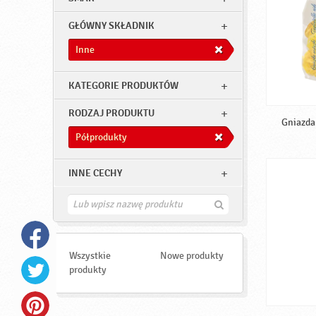
GŁÓWNY SKŁADNIK
Inne
KATEGORIE PRODUKTÓW
RODZAJ PRODUKTU
Gniazda 
Półprodukty
INNE CECHY
Z
n
a
j
d
Wszystkie
Nowe produkty
ź
produkty