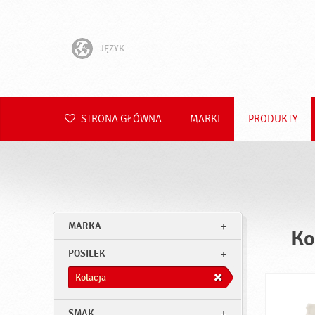
JĘZYK
English
Hrvatski
STRONA GŁÓWNA
MARKI
PRODUKTY
Slovenščina
Čeština
Slovenčina
MARKA
Ko
Română
POSILEK
Deutsch
Kolacja
SMAK