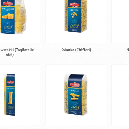
wstążki (Tagliatelle
Kolanka (Chifferi)
N
nidi)