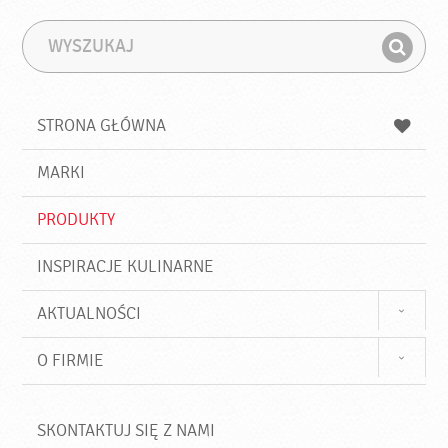
W
F
y
r
Z
s
a
n
z
z
u
a
a
STRONA GŁÓWNA
k
j
a
d
j
MARKI
ź
PRODUKTY
INSPIRACJE KULINARNE
AKTUALNOŚCI
O FIRMIE
SKONTAKTUJ SIĘ Z NAMI