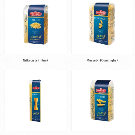
Nitki cięte (Filini)
Muszelki (Conchiglie)