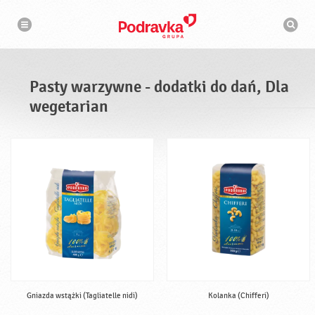
N
W
a
y
w
s
i
g
z
a
u
c
k
j
i
a
Pasty warzywne - dodatki do dań, Dla
w
a
wegetarian
r
k
a
Gniazda wstążki (Tagliatelle nidi)
Kolanka (Chifferi)