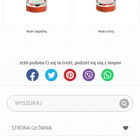
Ajvar łagodny
Ajvar ostry
Jeśli podoba Ci się ta treść, podziel się nią z innymi
W
F
y
r
Z
s
a
n
z
z
u
a
a
STRONA GŁÓWNA
k
j
a
d