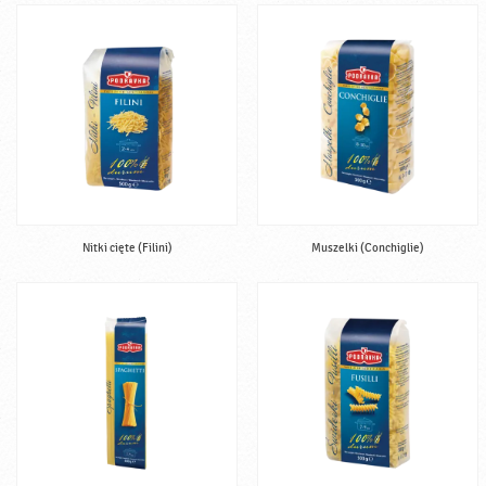
Nitki cięte (Filini)
Muszelki (Conchiglie)