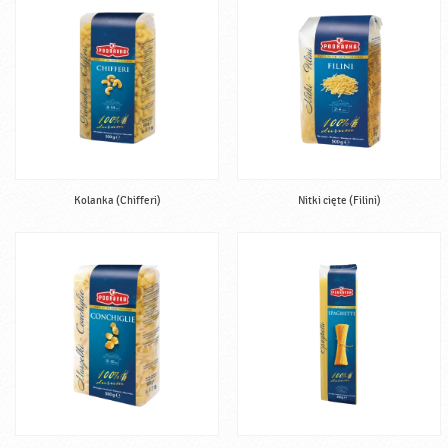
Kolanka (Chifferi)
Nitki cięte (Filini)