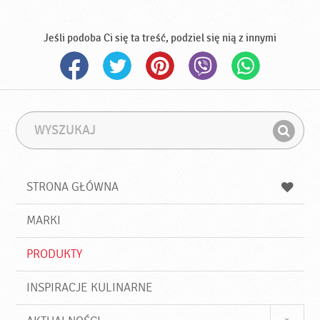
Jeśli podoba Ci się ta treść, podziel się nią z innymi
W
F
y
r
Z
s
a
n
z
z
u
a
a
STRONA GŁÓWNA
k
j
a
d
j
MARKI
ź
PRODUKTY
INSPIRACJE KULINARNE