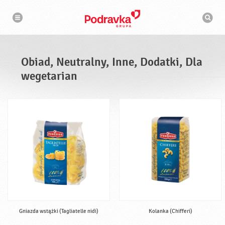
N
W
a
y
w
s
i
g
z
a
u
c
k
j
i
a
Obiad, Neutralny, Inne, Dodatki, Dla
w
a
wegetarian
r
k
a
Gniazda wstążki (Tagliatelle nidi)
Kolanka (Chifferi)