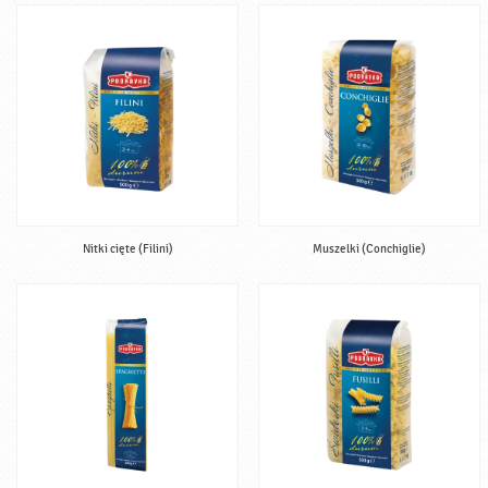
Nitki cięte (Filini)
Muszelki (Conchiglie)