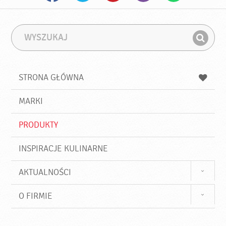
W
F
y
r
Z
s
a
n
z
z
u
a
a
STRONA GŁÓWNA
k
j
a
d
j
MARKI
ź
PRODUKTY
INSPIRACJE KULINARNE
AKTUALNOŚCI
O FIRMIE