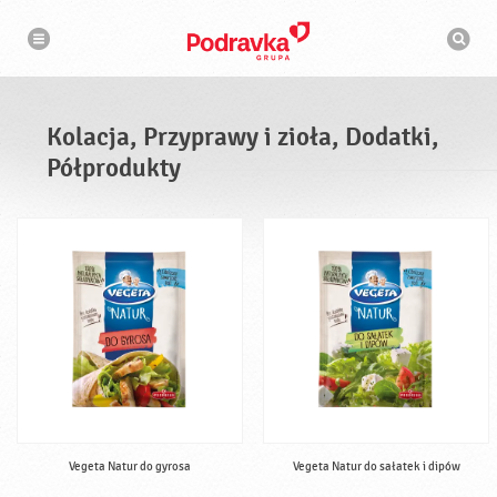
N
W
a
y
w
s
i
g
z
a
u
c
k
j
i
a
Kolacja, Przyprawy i zioła, Dodatki,
w
a
Półprodukty
r
k
a
Vegeta Natur do gyrosa
Vegeta Natur do sałatek i dipów