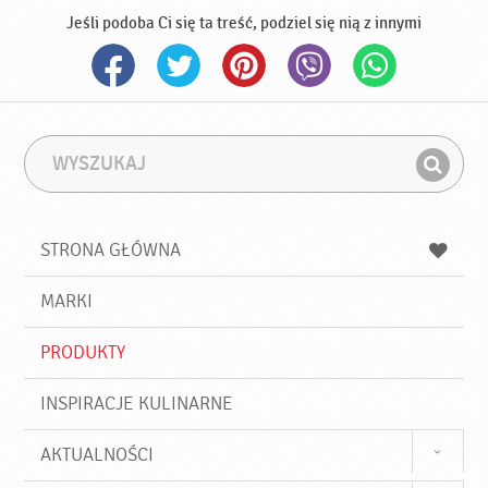
Jeśli podoba Ci się ta treść, podziel się nią z innymi
W
F
y
r
Z
s
a
n
z
z
u
a
a
STRONA GŁÓWNA
k
j
a
d
j
MARKI
ź
PRODUKTY
INSPIRACJE KULINARNE
AKTUALNOŚCI