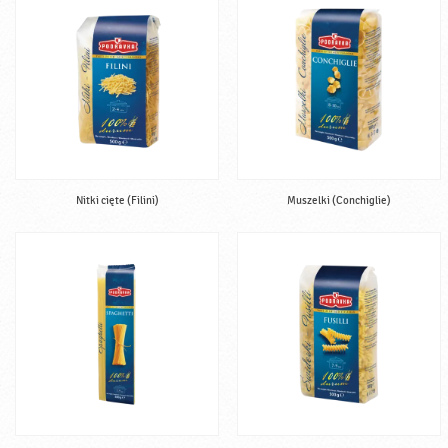
Nitki cięte (Filini)
Muszelki (Conchiglie)