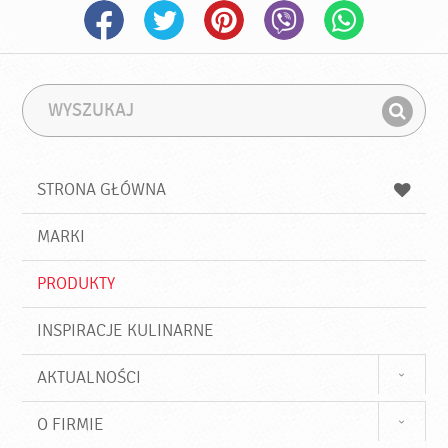
W
F
y
r
Z
s
a
n
z
z
u
a
a
STRONA GŁÓWNA
k
j
a
d
j
MARKI
ź
PRODUKTY
INSPIRACJE KULINARNE
AKTUALNOŚCI
O FIRMIE