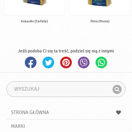
Kokardki (Farfalle)
Pióra (Penne)
Jeśli podoba Ci się ta treść, podziel się nią z innymi
W
F
y
r
Z
s
a
n
z
z
u
a
a
STRONA GŁÓWNA
k
j
a
d
j
MARKI
ź