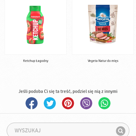
Ketchup Łagodny
Vegeta Natur do mięs
Jeśli podoba Ci się ta treść, podziel się nią z innymi
W
F
y
r