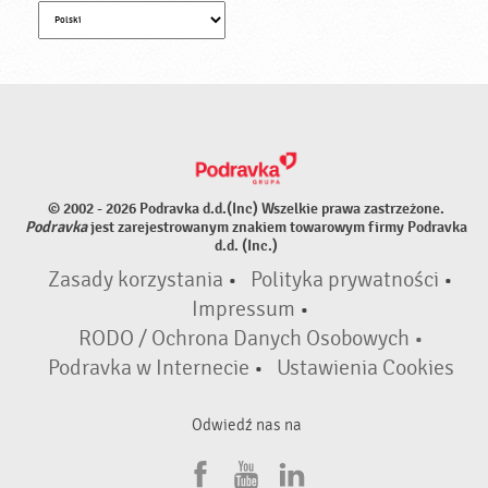
© 2002 - 2026 Podravka d.d.(Inc) Wszelkie prawa zastrzeżone.
Podravka
jest zarejestrowanym znakiem towarowym firmy Podravka
d.d. (Inc.)
Zasady korzystania
•
Polityka prywatności
•
Impressum
•
RODO / Ochrona Danych Osobowych •
Podravka w Internecie
•
Ustawienia Cookies
Odwiedź nas na
F
Y
L