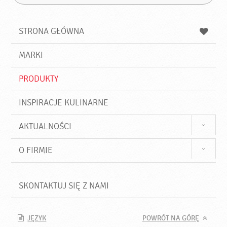
Z
s
a
n
z
z
u
a
a
STRONA GŁÓWNA
k
j
a
d
j
MARKI
ź
PRODUKTY
INSPIRACJE KULINARNE
AKTUALNOŚCI
O FIRMIE
SKONTAKTUJ SIĘ Z NAMI
JĘZYK
POWRÓT NA GÓRĘ