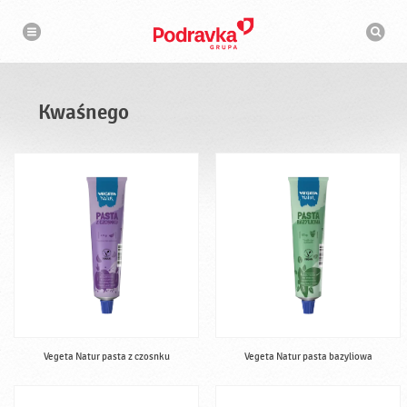
N
W
a
y
w
s
i
g
z
a
u
c
k
j
i
a
Kwaśnego
w
a
r
k
a
Vegeta Natur pasta z czosnku
Vegeta Natur pasta bazyliowa