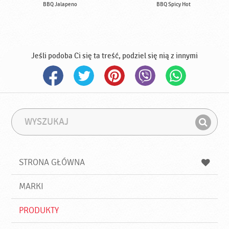
BBQ Jalapeno
BBQ Spicy Hot
Jeśli podoba Ci się ta treść, podziel się nią z innymi
W
F
y
r
Z
s
a
n
z
z
u
a
a
STRONA GŁÓWNA
k
j
a
d
j
MARKI
ź
PRODUKTY