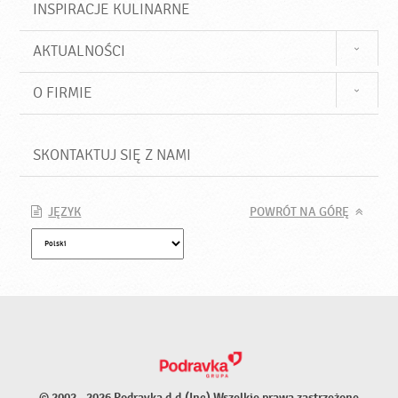
INSPIRACJE KULINARNE
AKTUALNOŚCI
O FIRMIE
SKONTAKTUJ SIĘ Z NAMI
JĘZYK
POWRÓT NA GÓRĘ
© 2002 - 2026 Podravka d.d.(Inc) Wszelkie prawa zastrzeżone.