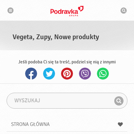
N
W
a
y
w
s
i
g
z
a
u
c
k
j
i
a
Vegeta, Zupy, Nowe produkty
w
a
r
k
a
Jeśli podoba Ci się ta treść, podziel się nią z innymi
W
F
y
r
Z
s
a
n
z
z
u
a
a
STRONA GŁÓWNA
k
j
a