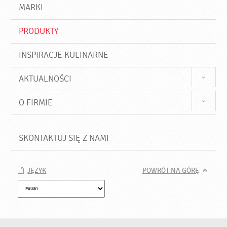
d
j
MARKI
ź
PRODUKTY
INSPIRACJE KULINARNE
AKTUALNOŚCI
O FIRMIE
SKONTAKTUJ SIĘ Z NAMI
JĘZYK
POWRÓT NA GÓRĘ