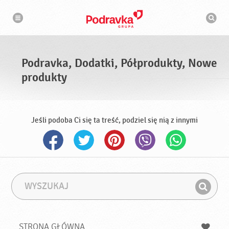
N
W
a
y
w
s
i
g
z
a
u
c
k
j
i
a
Podravka, Dodatki, Półprodukty, Nowe
w
a
produkty
r
k
a
Jeśli podoba Ci się ta treść, podziel się nią z innymi
W
F
y
r
Z
s
a
n
z
z
u
a
a
STRONA GŁÓWNA