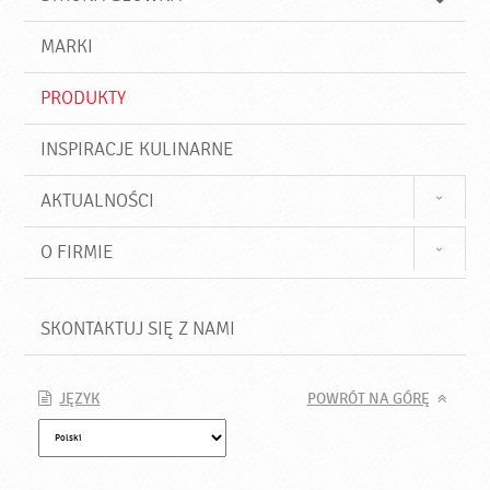
k
j
a
d
j
MARKI
ź
PRODUKTY
INSPIRACJE KULINARNE
AKTUALNOŚCI
O FIRMIE
SKONTAKTUJ SIĘ Z NAMI
JĘZYK
POWRÓT NA GÓRĘ