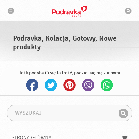
N
W
a
y
w
s
i
g
z
a
u
c
k
j
i
a
Podravka, Kolacja, Gotowy, Nowe
w
a
produkty
r
k
a
Jeśli podoba Ci się ta treść, podziel się nią z innymi
W
F
y
r
Z
s
a
n
z
z
u
a
a
STRONA GŁÓWNA