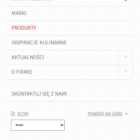
k
j
a
d
j
MARKI
ź
PRODUKTY
INSPIRACJE KULINARNE
AKTUALNOŚCI
O FIRMIE
SKONTAKTUJ SIĘ Z NAMI
JĘZYK
POWRÓT NA GÓRĘ