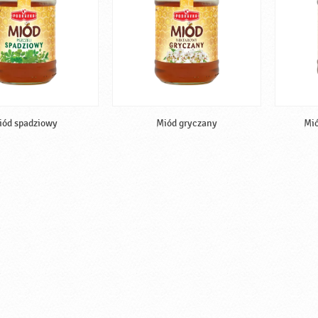
iód spadziowy
Miód gryczany
Mió