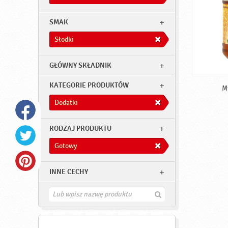
SMAK
Słodki
GŁÓWNY SKŁADNIK
KATEGORIE PRODUKTÓW
M
Dodatki
RODZAJ PRODUKTU
Gotowy
INNE CECHY
Z
n
a
j