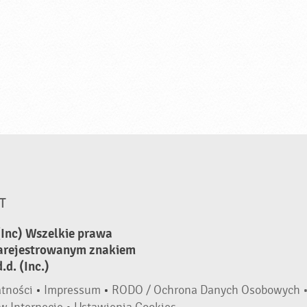
T
(Inc) Wszelkie prawa
zarejestrowanym znakiem
d. (Inc.)
atności
•
Impressum
•
RODO / Ochrona Danych Osobowych 