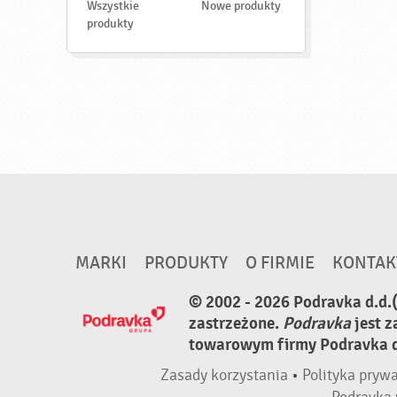
d
Wszystkie
Nowe produkty
ź
produkty
MARKI
PRODUKTY
O FIRMIE
KONTAK
© 2002 - 2026 Podravka d.d.
zastrzeżone.
Podravka
jest 
towarowym firmy Podravka d.
Zasady korzystania
•
Polityka pryw