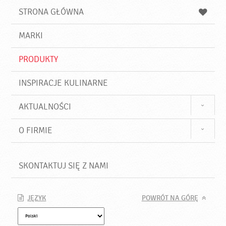
u
a
a
STRONA GŁÓWNA
k
j
a
d
j
MARKI
ź
PRODUKTY
INSPIRACJE KULINARNE
AKTUALNOŚCI
O FIRMIE
SKONTAKTUJ SIĘ Z NAMI
JĘZYK
POWRÓT NA GÓRĘ