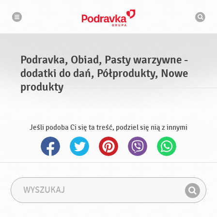
N
W
a
y
w
s
i
g
z
a
u
c
k
j
i
a
Podravka, Obiad, Pasty warzywne -
w
a
dodatki do dań, Półprodukty, Nowe
r
k
produkty
a
Jeśli podoba Ci się ta treść, podziel się nią z innymi
W
F
y
r
Z
s
a
n
z
z