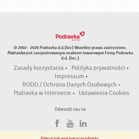
© 2002 - 2026 Podravka d.d.(Inc) Wszelkie prawa zastrzeżone.
Podravka
jest zarejestrowanym znakiem towarowym firmy Podravka
d.d. (Inc.)
Zasady korzystania
•
Polityka prywatności
•
Impressum
•
RODO / Ochrona Danych Osobowych •
Podravka w Internecie
•
Ustawienia Cookies
Odwiedź nas na
F
Y
L
a
o
i
Filtruj lub wyszukaj produkty