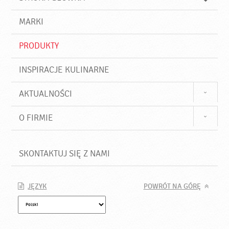
k
j
a
d
j
MARKI
ź
PRODUKTY
INSPIRACJE KULINARNE
AKTUALNOŚCI
O FIRMIE
SKONTAKTUJ SIĘ Z NAMI
JĘZYK
POWRÓT NA GÓRĘ