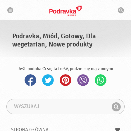
N
W
a
y
w
s
i
g
z
a
u
c
k
j
i
a
Podravka, Miód, Gotowy, Dla
w
a
wegetarian, Nowe produkty
r
k
a
Jeśli podoba Ci się ta treść, podziel się nią z innymi
W
F
y
r
Z
s
a
n
z
z
u
a
a
STRONA GŁÓWNA