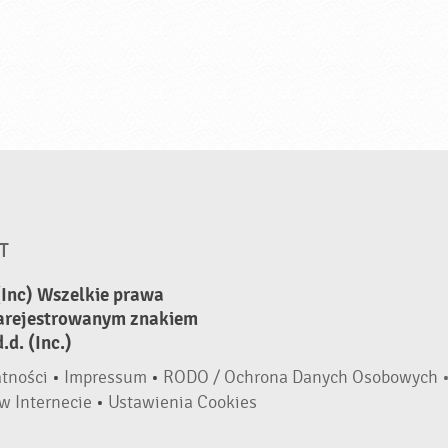
T
(Inc) Wszelkie prawa
zarejestrowanym znakiem
d. (Inc.)
atności
•
Impressum
•
RODO / Ochrona Danych Osobowych 
w Internecie
•
Ustawienia Cookies