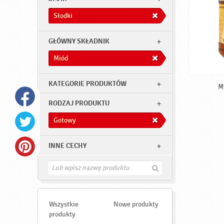
Słodki
GŁÓWNY SKŁADNIK
Miód
KATEGORIE PRODUKTÓW
M
RODZAJ PRODUKTU
Gotowy
INNE CECHY
Z
n
a
j
d
Wszystkie
Nowe produkty
ź
produkty