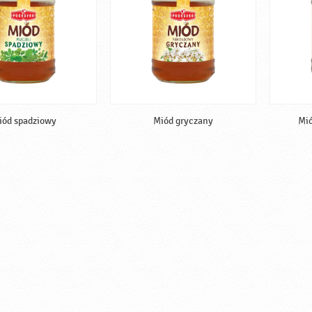
iód spadziowy
Miód gryczany
Mió