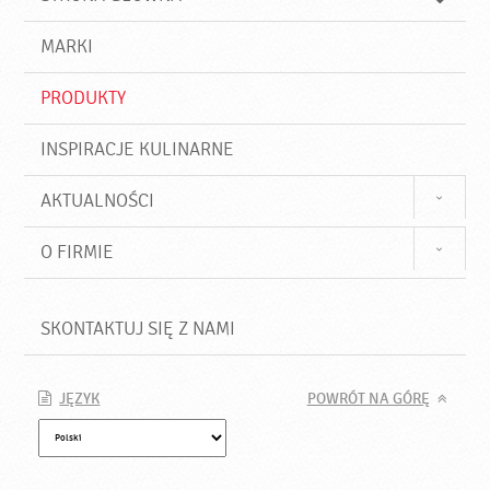
k
j
a
d
j
MARKI
ź
PRODUKTY
INSPIRACJE KULINARNE
AKTUALNOŚCI
O FIRMIE
SKONTAKTUJ SIĘ Z NAMI
JĘZYK
POWRÓT NA GÓRĘ