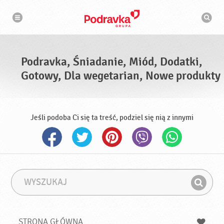
N
W
a
y
w
s
i
g
z
a
u
c
k
j
i
a
Podravka, Śniadanie, Miód, Dodatki,
w
a
Gotowy, Dla wegetarian, Nowe produkty
r
k
a
Jeśli podoba Ci się ta treść, podziel się nią z innymi
W
F
y
r
Z
s
a
n
z
z
u
a
a
STRONA GŁÓWNA