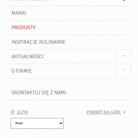
k
j
a
d
j
MARKI
ź
PRODUKTY
INSPIRACJE KULINARNE
AKTUALNOŚCI
O FIRMIE
SKONTAKTUJ SIĘ Z NAMI
JĘZYK
POWRÓT NA GÓRĘ