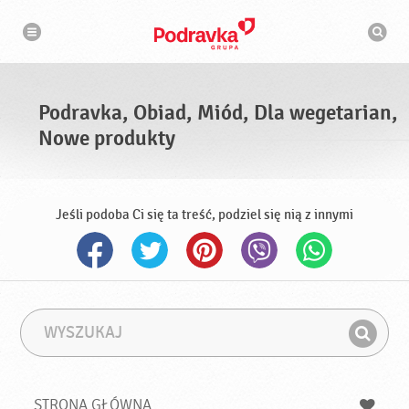
N
W
a
y
w
s
i
g
z
a
u
c
k
j
i
a
Podravka, Obiad, Miód, Dla wegetarian,
w
a
Nowe produkty
r
k
a
Jeśli podoba Ci się ta treść, podziel się nią z innymi
W
F
y
r
Z
s
a
n
z
z
u
a
a
STRONA GŁÓWNA