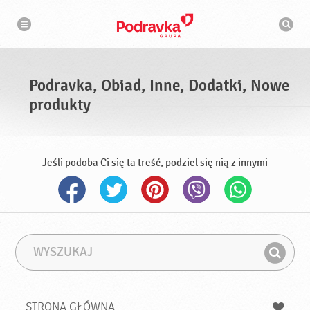
N
W
a
y
w
s
i
g
z
a
u
c
k
j
i
a
Podravka, Obiad, Inne, Dodatki, Nowe
w
a
produkty
r
k
a
Jeśli podoba Ci się ta treść, podziel się nią z innymi
W
F
y
r
Z
s
a
n
z
z
u
a
a
STRONA GŁÓWNA