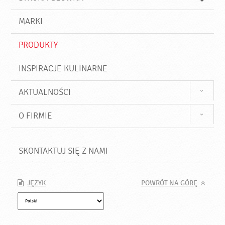
k
j
a
d
j
MARKI
ź
PRODUKTY
INSPIRACJE KULINARNE
AKTUALNOŚCI
O FIRMIE
SKONTAKTUJ SIĘ Z NAMI
JĘZYK
POWRÓT NA GÓRĘ