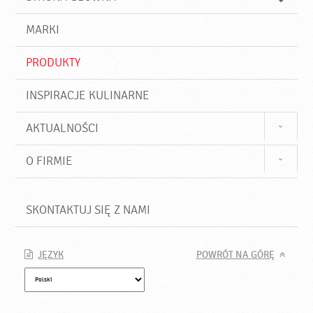
k
j
a
d
j
MARKI
ź
PRODUKTY
INSPIRACJE KULINARNE
AKTUALNOŚCI
O FIRMIE
SKONTAKTUJ SIĘ Z NAMI
JĘZYK
POWRÓT NA GÓRĘ