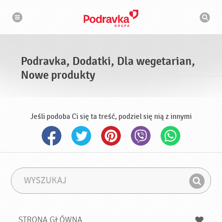
N
W
a
y
w
s
i
g
z
a
u
c
k
j
i
a
Podravka, Dodatki, Dla wegetarian,
w
a
Nowe produkty
r
k
a
Jeśli podoba Ci się ta treść, podziel się nią z innymi
W
F
y
r
Z
s
a
n
z
z
u
a
a
STRONA GŁÓWNA