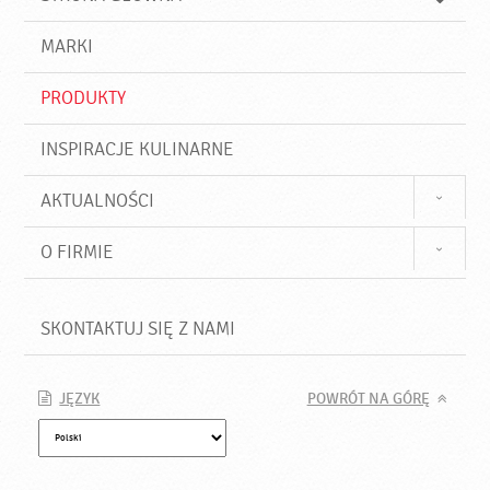
k
j
a
d
j
MARKI
ź
PRODUKTY
INSPIRACJE KULINARNE
AKTUALNOŚCI
O FIRMIE
SKONTAKTUJ SIĘ Z NAMI
JĘZYK
POWRÓT NA GÓRĘ