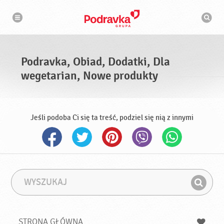
N
W
a
y
w
s
i
g
z
a
u
c
k
j
i
a
Podravka, Obiad, Dodatki, Dla
w
a
wegetarian, Nowe produkty
r
k
a
Jeśli podoba Ci się ta treść, podziel się nią z innymi
W
F
y
r
Z
s
a
n
z
z
u
a
a
STRONA GŁÓWNA