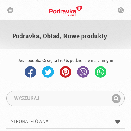
N
W
a
y
w
s
i
g
z
a
u
c
k
j
i
a
Podravka, Obiad, Nowe produkty
w
a
r
k
a
Jeśli podoba Ci się ta treść, podziel się nią z innymi
W
F
y
r
Z
s
a
n
z
z
u
a
a
STRONA GŁÓWNA
k
j
a