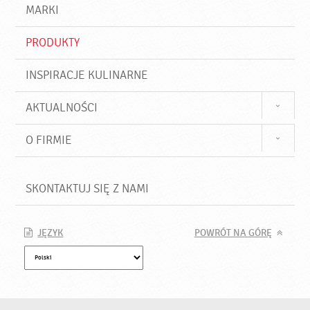
d
j
MARKI
ź
PRODUKTY
INSPIRACJE KULINARNE
AKTUALNOŚCI
O FIRMIE
SKONTAKTUJ SIĘ Z NAMI
JĘZYK
POWRÓT NA GÓRĘ