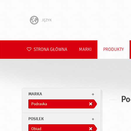
JĘZYK
English
Hrvatski
STRONA GŁÓWNA
MARKI
PRODUKTY
Slovenščina
Čeština
Slovenčina
MARKA
Po
Română
Podravka
Deutsch
POSILEK
Obiad