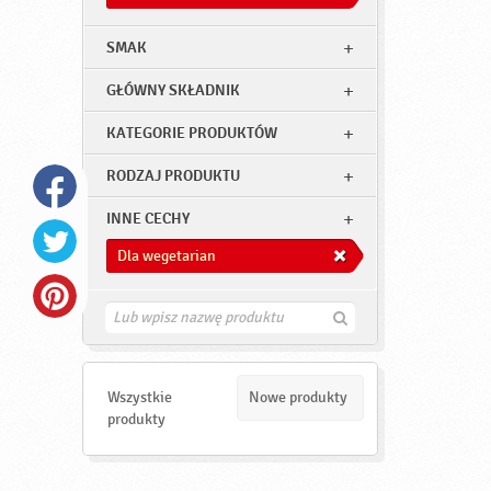
SMAK
GŁÓWNY SKŁADNIK
KATEGORIE PRODUKTÓW
RODZAJ PRODUKTU
INNE CECHY
Dla wegetarian
Z
n
a
j
d
Wszystkie
Nowe produkty
ź
produkty