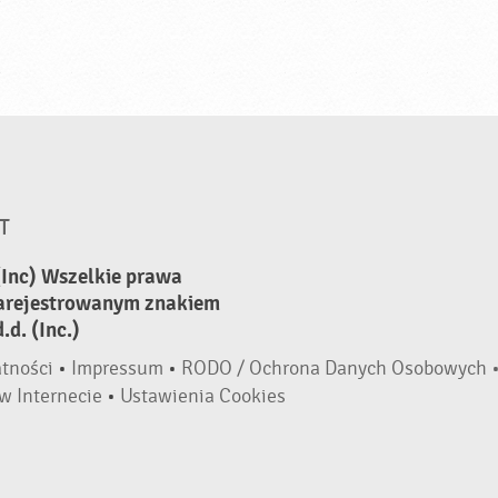
T
(Inc) Wszelkie prawa
zarejestrowanym znakiem
d. (Inc.)
atności
•
Impressum
•
RODO / Ochrona Danych Osobowych 
w Internecie
•
Ustawienia Cookies