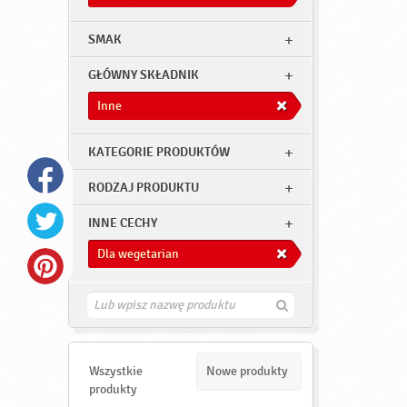
SMAK
GŁÓWNY SKŁADNIK
Inne
KATEGORIE PRODUKTÓW
RODZAJ PRODUKTU
INNE CECHY
Dla wegetarian
Z
n
a
j
d
Wszystkie
Nowe produkty
ź
produkty