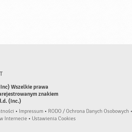
T
(Inc) Wszelkie prawa
zarejestrowanym znakiem
d. (Inc.)
atności
•
Impressum
•
RODO / Ochrona Danych Osobowych 
w Internecie
•
Ustawienia Cookies