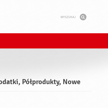
Wyszukaj
Fraza
Znajdź
Dodatki, Półprodukty, Nowe