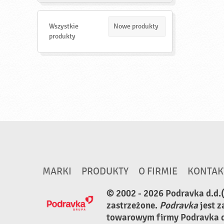
a
j
d
Wszystkie
Nowe produkty
ź
produkty
MARKI
PRODUKTY
O FIRMIE
KONTAK
© 2002 - 2026 Podravka d.d.
zastrzeżone.
Podravka
jest 
towarowym firmy Podravka d.