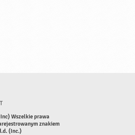
T
(Inc) Wszelkie prawa
zarejestrowanym znakiem
d. (Inc.)