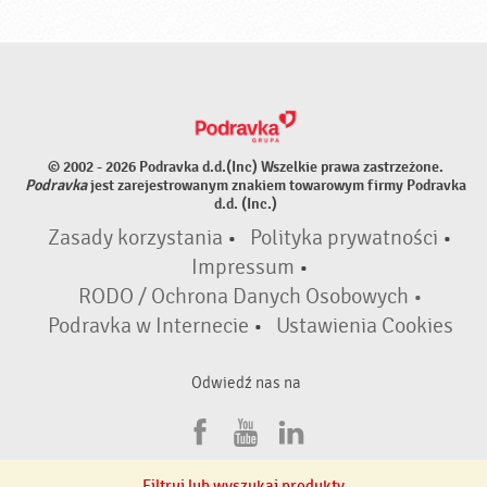
© 2002 - 2026 Podravka d.d.(Inc) Wszelkie prawa zastrzeżone.
Podravka
jest zarejestrowanym znakiem towarowym firmy Podravka
d.d. (Inc.)
Zasady korzystania
•
Polityka prywatności
•
Impressum
•
RODO / Ochrona Danych Osobowych •
Podravka w Internecie
•
Ustawienia Cookies
Odwiedź nas na
F
Y
L
a
o
i
Filtruj lub wyszukaj produkty