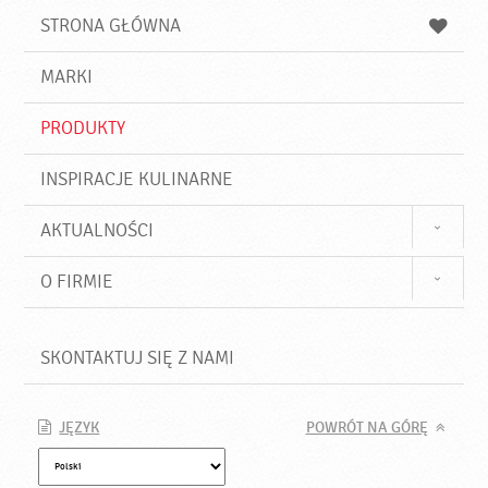
u
a
a
STRONA GŁÓWNA
k
j
a
d
j
MARKI
ź
PRODUKTY
INSPIRACJE KULINARNE
AKTUALNOŚCI
O FIRMIE
SKONTAKTUJ SIĘ Z NAMI
JĘZYK
POWRÓT NA GÓRĘ