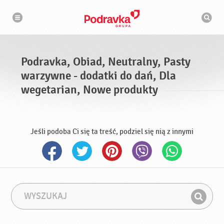
N
W
a
y
w
s
i
g
z
a
u
c
k
j
i
a
Podravka, Obiad, Neutralny, Pasty
w
a
warzywne - dodatki do dań, Dla
r
k
wegetarian, Nowe produkty
a
Jeśli podoba Ci się ta treść, podziel się nią z innymi
W
F
y
r
Z
s
a
n
z
z