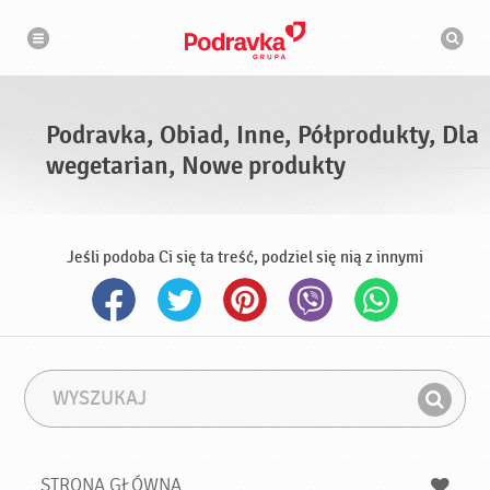
N
W
a
y
w
s
i
g
z
a
u
c
k
j
i
a
Podravka, Obiad, Inne, Półprodukty, Dla
w
a
wegetarian, Nowe produkty
r
k
a
Jeśli podoba Ci się ta treść, podziel się nią z innymi
W
F
y
r
Z
s
a
n
z
z
u
a
a
STRONA GŁÓWNA