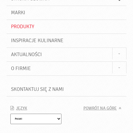
k
j
a
d
j
MARKI
ź
PRODUKTY
INSPIRACJE KULINARNE
AKTUALNOŚCI
O FIRMIE
SKONTAKTUJ SIĘ Z NAMI
JĘZYK
POWRÓT NA GÓRĘ