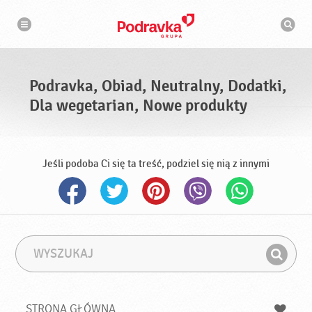
N
W
a
y
w
s
i
g
z
a
u
c
k
j
i
a
Podravka, Obiad, Neutralny, Dodatki,
w
a
Dla wegetarian, Nowe produkty
r
k
a
Jeśli podoba Ci się ta treść, podziel się nią z innymi
W
F
y
r
Z
s
a
n
z
z
u
a
a
STRONA GŁÓWNA