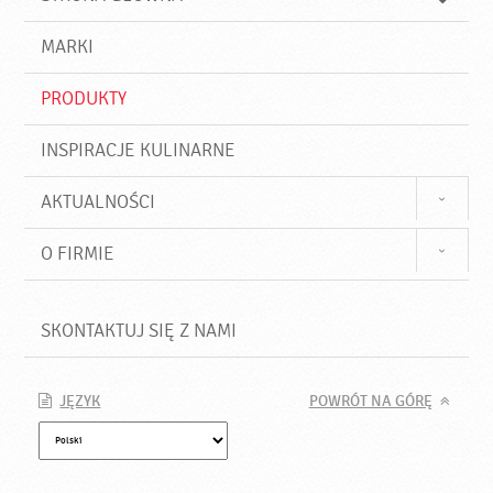
k
j
a
d
j
MARKI
ź
PRODUKTY
INSPIRACJE KULINARNE
AKTUALNOŚCI
O FIRMIE
SKONTAKTUJ SIĘ Z NAMI
JĘZYK
POWRÓT NA GÓRĘ