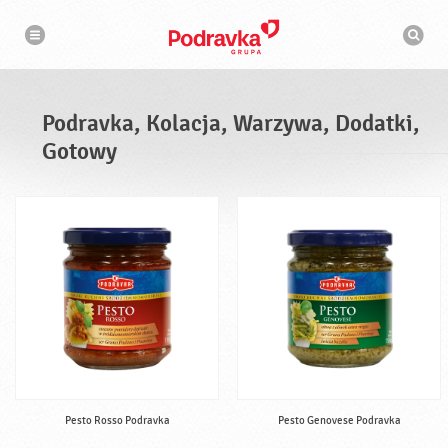
N
W
a
y
w
s
i
g
z
a
u
c
k
j
i
a
Podravka, Kolacja, Warzywa, Dodatki,
w
a
Gotowy
r
k
a
Pesto Rosso Podravka
Pesto Genovese Podravka