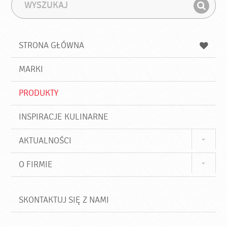
W
F
y
r
Z
s
a
n
z
z
u
a
a
STRONA GŁÓWNA
k
j
a
d
j
MARKI
ź
PRODUKTY
INSPIRACJE KULINARNE
AKTUALNOŚCI
O FIRMIE
SKONTAKTUJ SIĘ Z NAMI