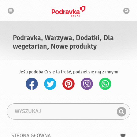
N
W
a
y
w
s
i
g
z
a
u
c
k
j
i
a
Podravka, Warzywa, Dodatki, Dla
w
a
wegetarian, Nowe produkty
r
k
a
Jeśli podoba Ci się ta treść, podziel się nią z innymi
W
F
y
r
Z
s
a
n
z
z
u
a
a
STRONA GŁÓWNA