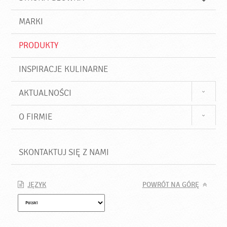
k
j
a
d
j
MARKI
ź
PRODUKTY
INSPIRACJE KULINARNE
AKTUALNOŚCI
O FIRMIE
SKONTAKTUJ SIĘ Z NAMI
JĘZYK
POWRÓT NA GÓRĘ