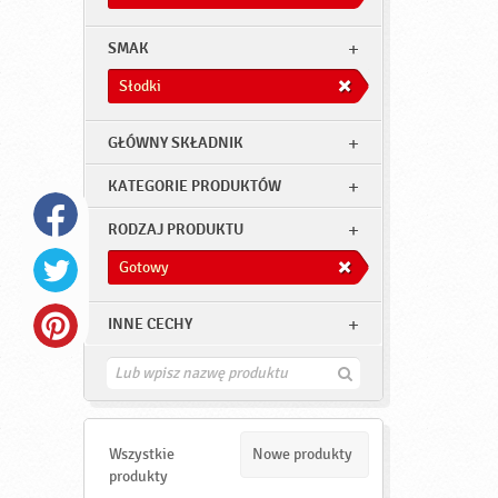
SMAK
Słodki
GŁÓWNY SKŁADNIK
KATEGORIE PRODUKTÓW
RODZAJ PRODUKTU
Gotowy
INNE CECHY
Z
n
a
j
d
Wszystkie
Nowe produkty
ź
produkty