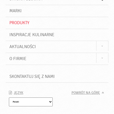
k
j
a
d
j
MARKI
ź
PRODUKTY
INSPIRACJE KULINARNE
AKTUALNOŚCI
O FIRMIE
SKONTAKTUJ SIĘ Z NAMI
JĘZYK
POWRÓT NA GÓRĘ