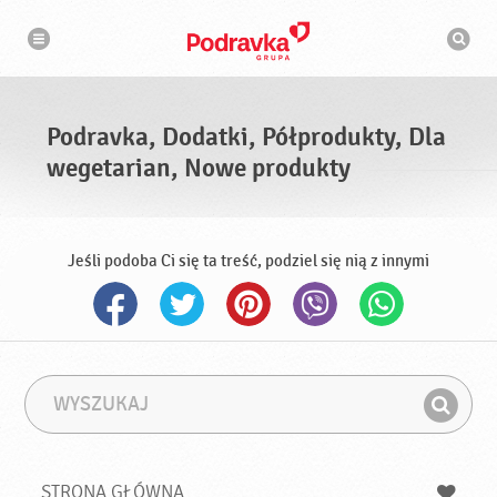
N
W
a
y
w
s
i
g
z
a
u
c
k
j
i
a
Podravka, Dodatki, Półprodukty, Dla
w
a
wegetarian, Nowe produkty
r
k
a
Jeśli podoba Ci się ta treść, podziel się nią z innymi
W
F
y
r
Z
s
a
n
z
z
u
a
a
STRONA GŁÓWNA