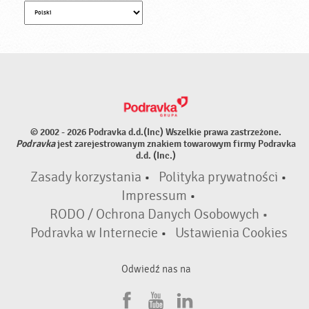
© 2002 - 2026 Podravka d.d.(Inc) Wszelkie prawa zastrzeżone.
Podravka
jest zarejestrowanym znakiem towarowym firmy Podravka
d.d. (Inc.)
Zasady korzystania
•
Polityka prywatności
•
Impressum
•
RODO / Ochrona Danych Osobowych •
Podravka w Internecie
•
Ustawienia Cookies
Odwiedź nas na
F
Y
L