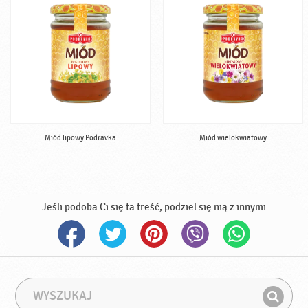
Miód lipowy Podravka
Miód wielokwiatowy
Jeśli podoba Ci się ta treść, podziel się nią z innymi
W
F
y
r