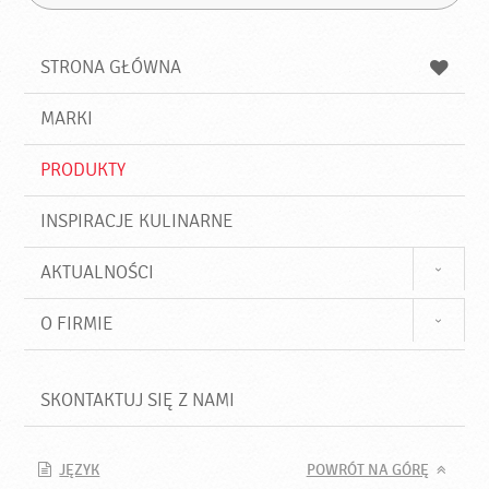
Z
s
a
n
z
z
u
a
a
STRONA GŁÓWNA
k
j
a
d
j
MARKI
ź
PRODUKTY
INSPIRACJE KULINARNE
AKTUALNOŚCI
O FIRMIE
SKONTAKTUJ SIĘ Z NAMI
JĘZYK
POWRÓT NA GÓRĘ